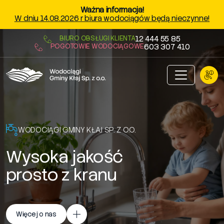
Przejdź do treści
Ważna informacja!
W dniu 14.08.2026 r biura wodociągów będą nieczynne!
12 444 55 85
BIURO OBSŁUGI KLIENTA
603 307 410
POGOTOWIE WODOCIĄGOWE
WODOCIĄGI GMINY KŁAJ SP. Z O.O.
Wysoka jakość
prosto z kranu
Więcej o nas