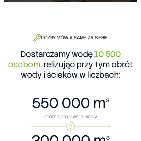
LICZBY MÓWIĄ SAME ZA SIEBIE
Dostarczamy wodę
10 500
osobom
, relizując przy tym obrót
wody i ścieków w liczbach:
550 000
m
3
roczna produkcja wody
300 000
m
3