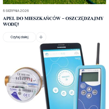
5 SIERPNIA 2026
𝐀𝐏𝐄𝐋 𝐃𝐎 𝐌𝐈𝐄𝐒𝐙𝐊𝐀Ń𝐂Ó𝐖 – 𝐎𝐒𝐙𝐂𝐙Ę𝐃𝐙𝐀𝐉𝐌𝐘
𝐖𝐎𝐃Ę!!
Czytaj dalej