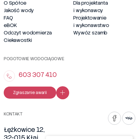
O Spółce
Dla projektanta
Jakość wody
i wykonawcy
FAQ
Projektowanie
eBOK
i wykonawstwo
Odczyt wodomierza
Wywóz szamb
Ciekawostki
POGOTOWIE WODOCIĄGOWE
603 307 410
Zgłaszanie awarii
KONTAKT
Łężkowice 12,
32-015 Kłaj