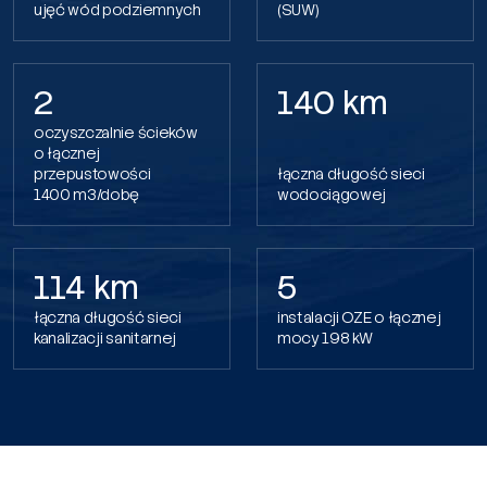
ujęć wód podziemnych
(SUW)
2
140 km
oczyszczalnie ścieków
o łącznej
przepustowości
łączna długość sieci
1400 m3/dobę
wodociągowej
114 km
5
łączna długość sieci
instalacji OZE o łącznej
kanalizacji sanitarnej
mocy 198 kW