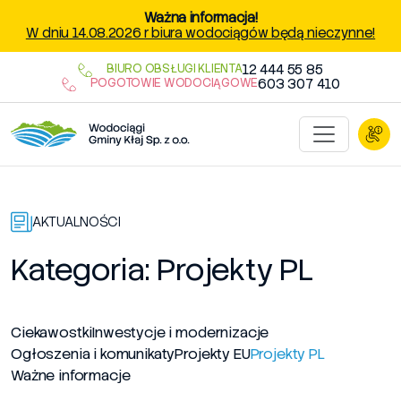
Przejdź do treści
Ważna informacja!
W dniu 14.08.2026 r biura wodociągów będą nieczynne!
12 444 55 85
BIURO OBSŁUGI KLIENTA
603 307 410
POGOTOWIE WODOCIĄGOWE
AKTUALNOŚCI
Kategoria:
Projekty PL
Ciekawostki
Inwestycje i modernizacje
Ogłoszenia i komunikaty
Projekty EU
Projekty PL
Ważne informacje