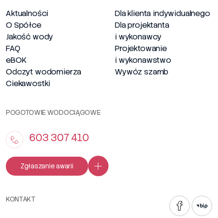
Aktualności
Dla klienta indywidualnego
O Spółce
Dla projektanta
Jakość wody
i wykonawcy
FAQ
Projektowanie
eBOK
i wykonawstwo
Odczyt wodomierza
Wywóz szamb
Ciekawostki
POGOTOWIE WODOCIĄGOWE
603 307 410
Zgłaszanie awarii
KONTAKT